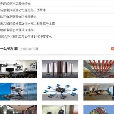
奇葩式便利店裝修燈光
裝修選擇裝修公司還是施工游擊隊
珠三角夏季裝修防潮是關鍵
東莞裝飾裝修告訴你水電工程是重中之重
地板市場怎么選環保地板
簡述凈化車間工程如何達到潔凈度要求
一站式配套
Stop support
辦公家具
空調配套
消防配套
監控系統
局域網
綠化裝飾