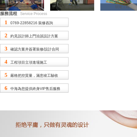
空間清潔
裝修去味
弱電工程
服務流程
Service Process
1
0769-22858216 裝修咨詢
2
約見設計師上門洽談設計方案
3
確認方案并簽署裝修/設計合同
4
工程項目立項進場施工
5
嚴格把控質量，滿意竣工驗收
6
中海為您提供終身VIP售后服務