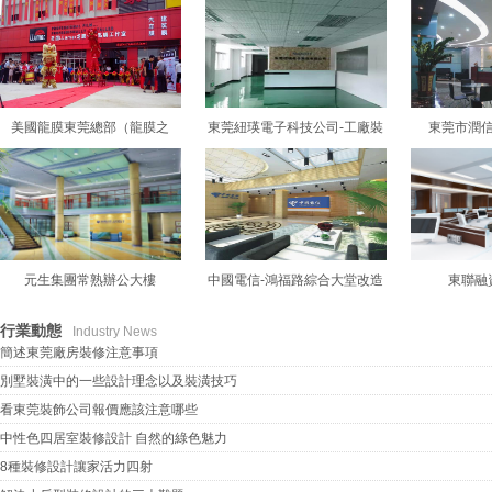
美國龍膜東莞總部（龍膜之
東莞紐瑛電子科技公司-工廠裝
東莞市潤
家）
修項目
元生集團常熟辦公大樓
中國電信-鴻福路綜合大堂改造
東聯融
行業動態
Industry News
簡述東莞廠房裝修注意事項
別墅裝潢中的一些設計理念以及裝潢技巧
看東莞裝飾公司報價應該注意哪些
中性色四居室裝修設計 自然的綠色魅力
8種裝修設計讓家活力四射