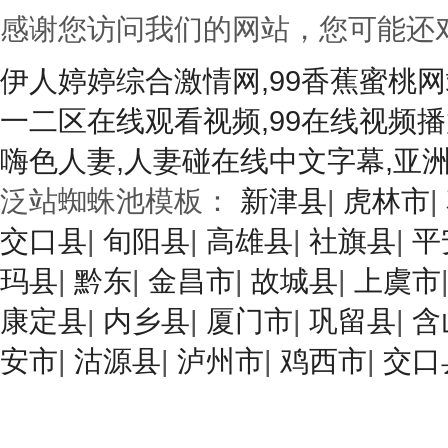
感谢您访问我们的网站，您可能还
伊人婷婷综合激情网,99香蕉蜜桃
一二区在线观看视频,99在线视频播
嗨色人妻,人妻碰在线中文字幕,亚
泛站蜘蛛池模板：
新津县
|
虎林市
|
交口县
|
旬阳县
|
高雄县
|
社旗县
|
平
玛县
|
黔东
|
金昌市
|
故城县
|
上虞市
康定县
|
内乡县
|
厦门市
|
巩留县
|
含
安市
|
沽源县
|
泸州市
|
鸡西市
|
交口