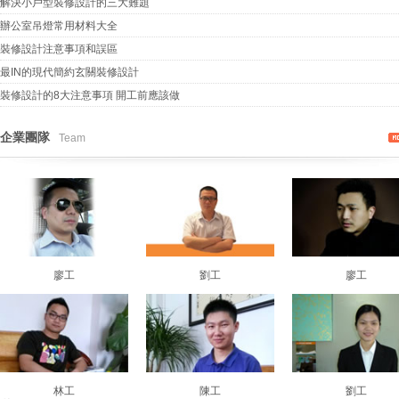
解決小戶型裝修設計的三大難題
辦公室吊燈常用材料大全
裝修設計注意事項和誤區
最IN的現代簡約玄關裝修設計
裝修設計的8大注意事項 開工前應該做
企業團隊
Team
廖工
劉工
廖工
林工
陳工
劉工