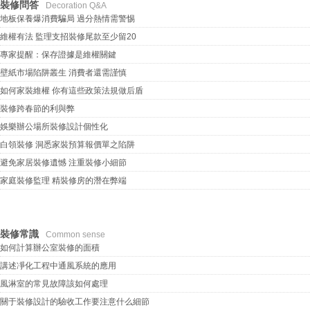
裝修問答
Decoration Q&A
地板保養爆消費騙局 過分熱情需警惕
維權有法 監理支招裝修尾款至少留20
專家提醒：保存證據是維權關鍵
壁紙市場陷阱叢生 消費者還需謹慎
如何家裝維權 你有這些政策法規做后盾
裝修跨春節的利與弊
娛樂辦公場所裝修設計個性化
白領裝修 洞悉家裝預算報價單之陷阱
避免家居裝修遺憾 注重裝修小細節
家庭裝修監理 精裝修房的潛在弊端
裝修常識
Common sense
如何計算辦公室裝修的面積
講述凈化工程中通風系統的應用
風淋室的常見故障該如何處理
關于裝修設計的驗收工作要注意什么細節