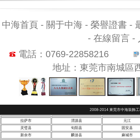
中海首頁 - 關于中海 - 榮譽證書 - 
- 在線留言 
電話：0769-22858216
地址：東莞市南城區
2008-2014 東莞市中海裝飾
拉萨市
渭源县
元江
灵璧县
旬阳县
固安县
新余市
麟游县
麻城市